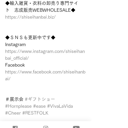
◆輸入雑貨・衣料の卸売り専門サイ
ト　志成販売WEBWHOLESALE◆
https://shiseihanbai.biz/
◆ＳＮＳも更新中です◆
Instagram
https://www.instagram.com/shiseihan
bai_official/
Facebook
https://www.facebook.com/shiseihanb
ai/
＃展示会 
#ギフトショー
#Hornplease
#ease
#VivaLaVida
#Cheer
#RESTFOLK
お知らせ