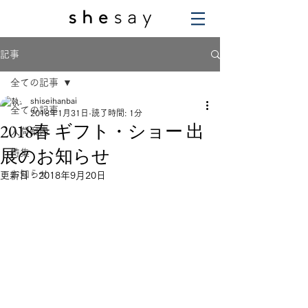
記事
全ての記事
shiseihanbai
全ての記事
2018年1月31日
読了時間: 1分
2018春 ギフト・ショー 出
入荷案内
展のお知らせ
特集
お知らせ
更新日：
2018年9月20日