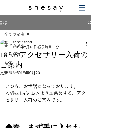
記事
全ての記事
shiseihanbai
全ての記事
2018年2月16日
読了時間: 1分
18 S/S アクセサリー入荷の
入荷案内
ご案内
特集
お知らせ
更新日：
2018年9月20日
いつも、お世話になっております。
＜Viva La Vida＞よりお薦めする、アク
セサリー入荷のご案内です。　
◆春、まず手に入れた