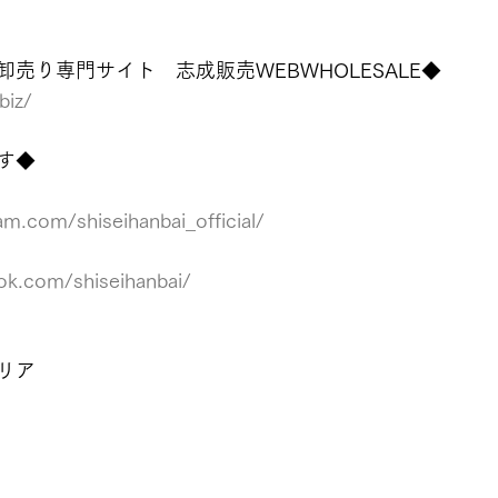
売り専門サイト　志成販売WEBWHOLESALE◆
biz/
す◆
am.com/shiseihanbai_official/
ok.com/shiseihanbai/
リア