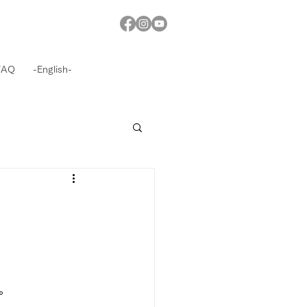
FAQ
-English-
。