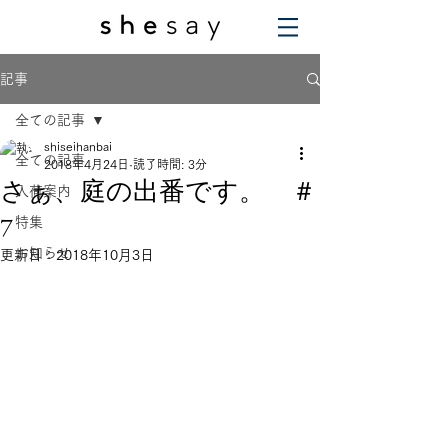
記事
全ての記事
shiseihanbai
全ての記事
2018年4月24日
読了時間: 3分
さぁ、庭の出番です。 ＃
入荷案内
7
特集
お知らせ
更新日：
2018年10月3日