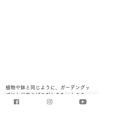
植物や鉢と同じように、ガーデングッ
ズにも出来ればこだわりたいところ。
例えば剪定をした後の
ハサミ
や植え替
えに使った
シャベル
、
手袋
などを
ＷＯ
ＯＤボックス
に入れておくと、手間い
らずで見栄えの良い収納が可能です。
雰囲気たっぷりの
ジョーロ
や、なにか